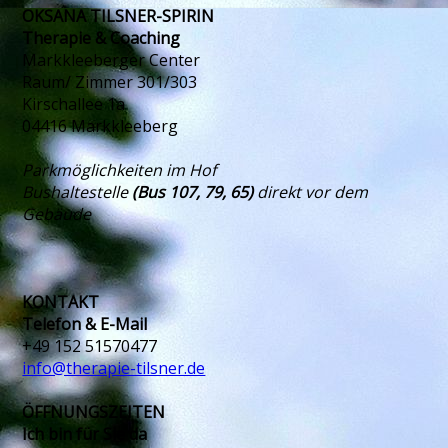
OKSANA TILSNER-SPIRIN
Therapie & Coaching
Markkleeberger Center
Raum/ Zimmer 301/303
Kirschallee 1a
04416 Markkleeberg
Parkmöglichkeiten im Hof
Bushaltestelle
(Bus 107, 79, 65)
direkt vor dem
Gebäude
KONTAKT
Telefon & E-Mail
+49 152 51570477
info@therapie-tilsner.de
ÖFFNUNGSZEITEN
Ich bin für Sie da