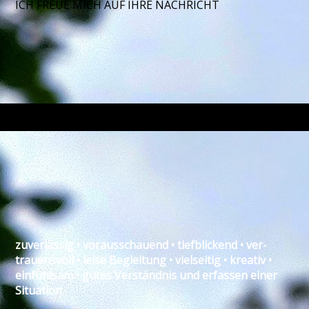
ICH FREUE MICH AUF IHRE NACHRICHT
zu­ver­lässig • voraus­schauend • tief­blickend • ver­
trauens­voll • leise Begleitung • viel­seitig • kreativ •
ein­fühl­sam • gutes Ver­ständnis und erfassen einer
Situation